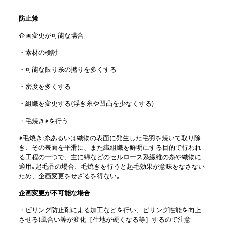
防止策
企画変更が可能な場合
・素材の検討
・可能な限り糸の撚りを多くする
・密度を多くする
・組織を変更する(浮き糸や凹凸を少なくする)
・毛焼き※を行う
※毛焼き:糸あるいは織物の表面に発生した毛羽を焼いて取り除
き、その表面を平滑に、また織組織を鮮明にする目的で行われ
る工程の一つで、主に綿などのセルロース系繊維の糸や織物に
適用｡起毛品の場合、毛焼きを行うと起毛効果が意味をなさない
ため、企画変更をせざるを得ない｡
企画変更が不可能な場合
・ピリング防止剤による加工などを行い、ピリング性能を向上
させる(風合い等が変化［生地が硬くなる等］するので注意