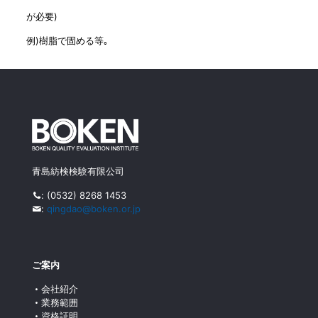
が必要)
例)樹脂で固める等｡
青島紡検検験有限公司
:
(0532) 8268 1453
:
qingdao@boken.or.jp
ご案内
会社紹介
業務範囲
資格証明