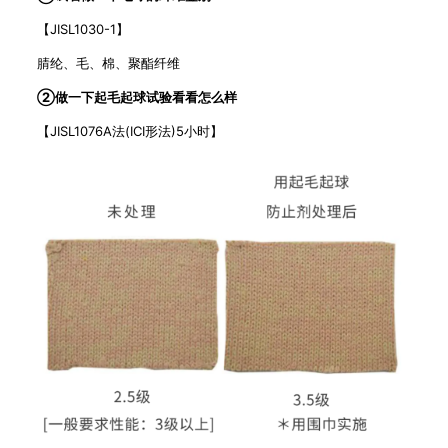
【JISL1030-1】
腈纶、毛、棉、聚酯纤维
②做一下起毛起球试验看看怎么样
【JISL1076A法(ICI形法)5小时】