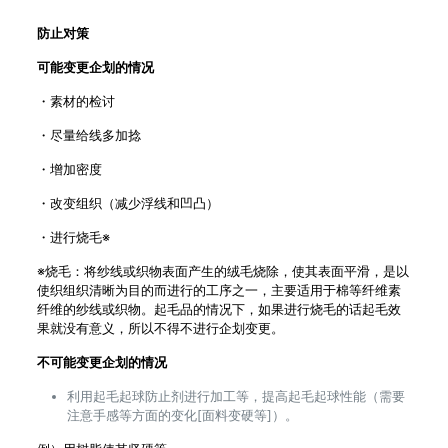
防止对策
可能变更企划的情况
・素材的检讨
・尽量给线多加捻
・增加密度
・改变组织（减少浮线和凹凸）
・进行烧毛※
※烧毛：将纱线或织物表面产生的绒毛烧除，使其表面平滑，是以
使织组织清晰为目的而进行的工序之一，主要适用于棉等纤维素
纤维的纱线或织物。起毛品的情况下，如果进行烧毛的话起毛效
果就没有意义，所以不得不进行企划变更。
不可能变更企划的情况
利用起毛起球防止剂进行加工等，提高起毛起球性能（需要
注意手感等方面的变化[面料变硬等]）。